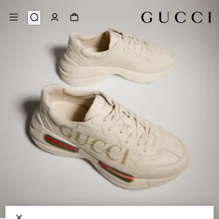
9
/
1