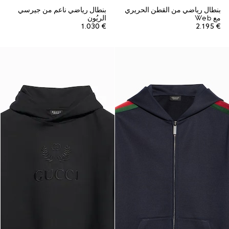
بنطال رياضي من القطن الحريري
بنطال رياضي ناعم من جيرسي
مع Web
الريُون
€ 1.030
€ 2.195