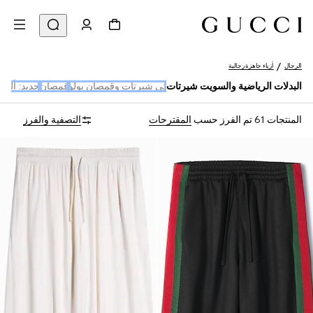
الرجال
أزياء جاهزة رجالية
البدلات الرياضية والسويت شيرتات
تي شيرتات وقمصان بولو
قمصان
جديد: ألبس
المنتجات 61
تم الفرز حسب
المقترحات
التصفية والفرز