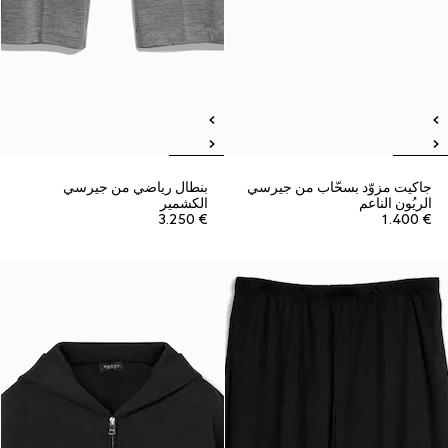
جاكيت مزوّد بسحّاب من جيرسي
بنطال رياضي من جيرسي
الريُون الناعم
الكشمير
€ 3.250
€ 1.400