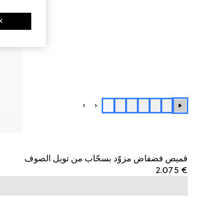
K
+
2
قميص فضفاض مزوّد بسحّاب من تويل الصوف
€ 2.075