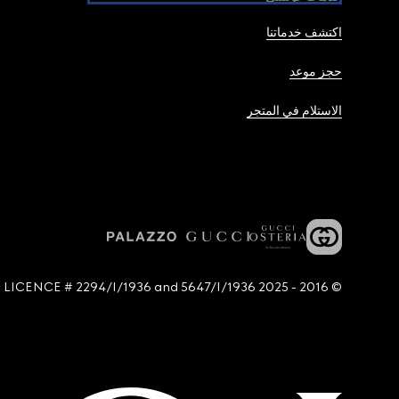
اكتشف خدماتنا
حجز موعد
الاستلام في المتجر
© 2016 - 2025 Guccio Gucci S.p.A. - All rights reserved. SIAE LICENCE # 2294/I/1936 and 5647/I/1936