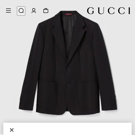
8
/
1