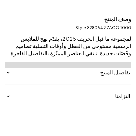
وصف المنتج
Style ‎828064 Z7AOO 1000
لمجموعة ما قبل الخريف 2025، يقدّم نهج للملابس
الرسمية مستوحى من العطل وأوقات التسلية تصاميم
وقَصّات جديدة. تلتقي العناصر المميّزة بالتفاصيل الفاخرة.
يظهر هذا الجاكيت بصف واحد من الأزرار بكانفاس قطن
وفيسكوز ويكتمل بتفصيل شريط ويب على الجهة الخلفية.
تفاصيل المنتج
التزامنا