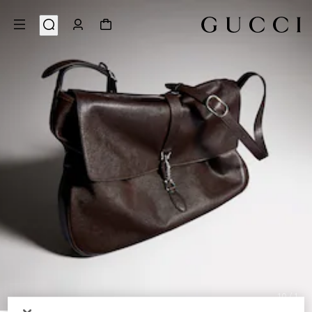
10
/
1