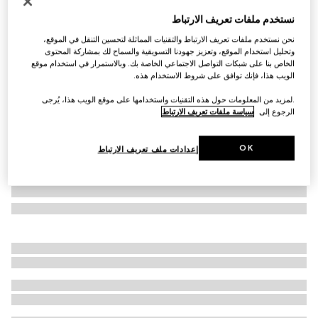
التخصيص بالأحرف الأولى
نستخدم ملفات تعريف الارتباط
حقيبة كروس بودي Jackie Flap كبيرة الحجم
نحن نستخدم ملفات تعريف الارتباط والتقنيات المماثلة لتحسين التنقل في الموقع،
€ 3.435
وتحليل استخدام الموقع، وتعزيز جهودنا التسويقية والسماح لك بمشاركة المحتوى
تنويعات
جلد حُبيبي باللون البني الداكن
الخاص بنا على شبكات التواصل الاجتماعي الخاصة بك. وبالاستمرار في استخدام موقع
الويب هذا، فإنك توافق على شروط الاستخدام هذه.
.لمزيد من المعلومات حول هذه التقنيات واستخدامها على موقع الويب هذا، يُرجى
الرجوع إلى
سياسة ملفات تعريف الارتباط
OK
إعدادات ملف تعريف الارتباط