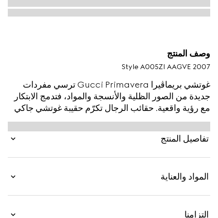
وصف المنتج
Style ‎A005ZI AAGVE 2007
غوتشي بريماڤيرا Gucci Primavera ترسي مفردات
جديدة من الصور الظلية والأنسجة والمواد، فتدمج الابتكار
مع رؤية واقعية. حقائب الرجال تكرّم حقيبة غوتشي جاكي
1961 Gucci Jackie 1961 بتعدد الوظائف. يمكن حمل هذا
الطراز على الكتف أو كحقيبة كروس بودي مع الحزام
تفاصيل المنتج
الإضافي. صُنعت من جلد ناعم ومحبب مع لمسة نهائية
لامعة، وهي مكتملة بقطع معدنية على شكل مكبس.
المواد والعناية
التزامنا