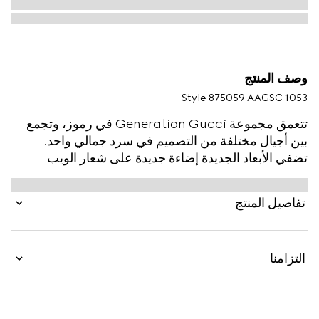
وصف المنتج
Style ‎875059 AAGSC 1053
تتعمق مجموعة Generation Gucci في رموز، وتجمع
بين أجيال مختلفة من التصميم في سرد جمالي واحد.
تضفي الأبعاد الجديدة إضاءة جديدة على شعار الويب
المميز. تكتمل هذه الحقيبة القماشية الخفيفة الوزن
والناعمة بشكل استثنائي من الجلد بتفصيل تقليم من الجلد
تفاصيل المنتج
لإضفاء لمسة راقية.
التزامنا