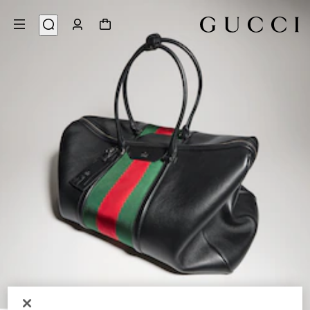
9
/
1