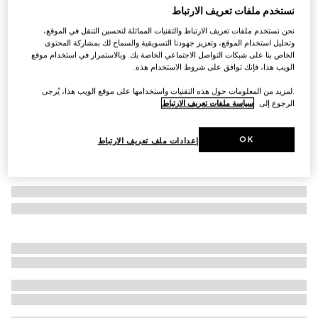
نستخدم ملفات تعريف الارتباط
التخصيص بالأحرف الأولى
حقيبة قماشية كبيرة Mega Web Trademark
نحن نستخدم ملفات تعريف الارتباط والتقنيات المماثلة لتحسين التنقل في الموقع،
€ 4.035
وتحليل استخدام الموقع، وتعزيز جهودنا التسويقية والسماح لك بمشاركة المحتوى
الخاص بنا على شبكات التواصل الاجتماعي الخاصة بك. وبالاستمرار في استخدام موقع
تنويعات
جلد باللون الأسود
الويب هذا، فإنك توافق على شروط الاستخدام هذه.
.لمزيد من المعلومات حول هذه التقنيات واستخدامها على موقع الويب هذا، يُرجى
الرجوع إلى
سياسة ملفات تعريف الارتباط
OK
إعدادات ملف تعريف الارتباط