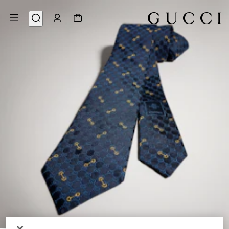
3
/
1