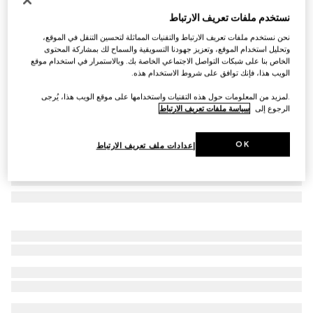
ربطة عنق من جاكارد الحرير بنقش GG
نستخدم ملفات تعريف الارتباط
€ 280
نحن نستخدم ملفات تعريف الارتباط والتقنيات المماثلة لتحسين التنقل في الموقع،
تنويعات
أزرق داكن وأزرق فاتح
وتحليل استخدام الموقع، وتعزيز جهودنا التسويقية والسماح لك بمشاركة المحتوى
الخاص بنا على شبكات التواصل الاجتماعي الخاصة بك. وبالاستمرار في استخدام موقع
الويب هذا، فإنك توافق على شروط الاستخدام هذه.
.لمزيد من المعلومات حول هذه التقنيات واستخدامها على موقع الويب هذا، يُرجى
الرجوع إلى
سياسة ملفات تعريف الارتباط
OK
إعدادات ملف تعريف الارتباط