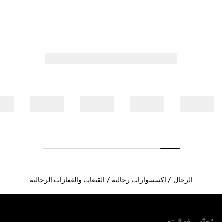
الرجال
اكسسوارات رجالية
القبعات والقفازات الرجالية
Foote
مُحدّد موقع المتجر