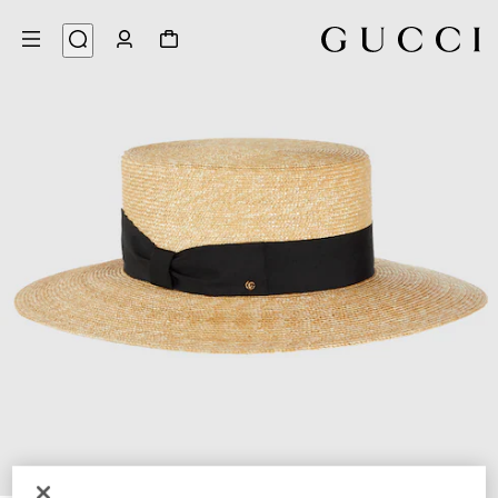
5
/
1