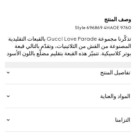
وصف المنتج
Style ‎696869 4HAOE 9760
تذكّرنا مجموعة Gucci Love Parade بالقبعات التقليدية
المصنوعة من القش من الثلاثينيات، وتقدّم بالتالي قبعة
بوتر كلاسيكية. تتميّز هذه القبعة بتقليم مضلّع باللون الأسود
مع تفصيل شعار G مزدوج مرهف، وتكتمل روعتها مع
ربطة حبل تحت الذقن.
تفاصيل المنتج
المواد والعناية
التزامنا