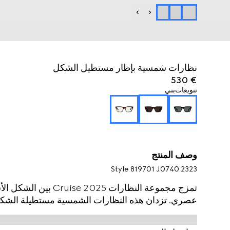
نظارات شمسية بإطار مستطيل الشكل
€ 530
تنويعات
بني
وصف المنتج
Style ‎819701 J0740 2323
تمزج مجموعة النظارات 
عصري. تزدان هذه النظارات الشمسية مستطيلة الشكل بشعار Gucci خافت وتفصي