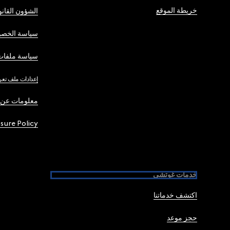
خريطة الموقع
الشؤون القانو
سياسة الخصو
سياسة ملفات 
إعدادات ملف تعر
معلومات عن 
osure Policy
خدمات غوتشي
اكتشف خدماتنا
حجز موعد