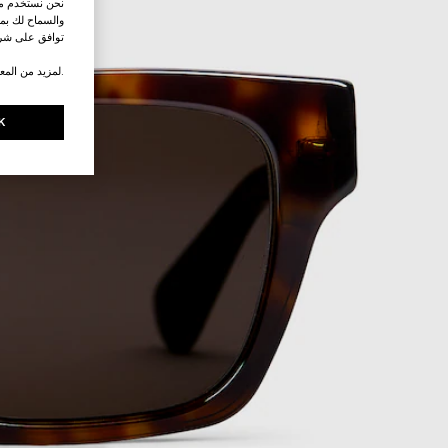
نحن نستخدم ملف
والسماح لك بمش
توافق على شرو
.لمزيد من المع
K