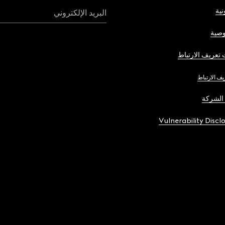
نية
البريد الإلكتروني
صية
تعريف الارتباط
يف الارتباط
الشركة
Vulnerability Discl