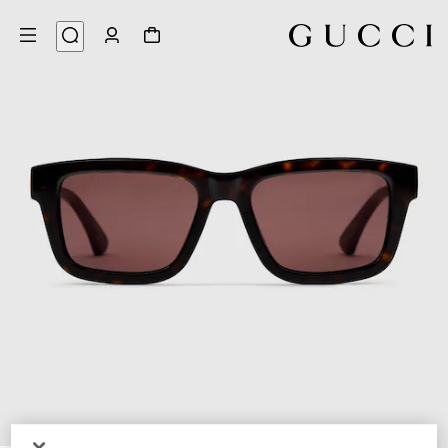
3
/
1