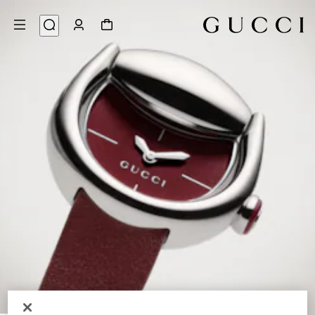
6
/
1