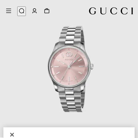
4
/
1