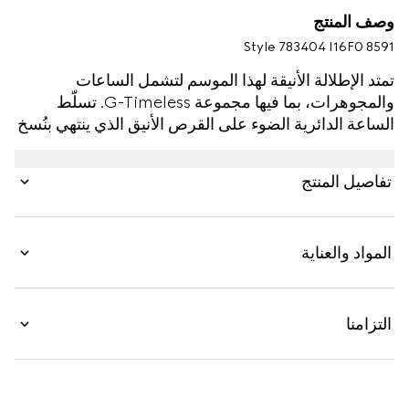
وصف المنتج
Style ‎783404 I16F0 8591
تمتد الإطلالة الأنيقة لهذا الموسم لتشمل الساعات
والمجوهرات، بما فيها مجموعة G-Timeless. تسلّط
الساعة الدائرية الضوء على القرص الأنيق الذي ينتهي بنُسخ
مُرهفة عن شعار G المتشابك وأحرف Gucci. ينتهي
الإكسسوار بسوار من الفولاذ، وتم إثراؤه بشعارات الدار
تفاصيل المنتج
المميّزة.
المواد والعناية
التزامنا