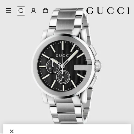
5
/
1