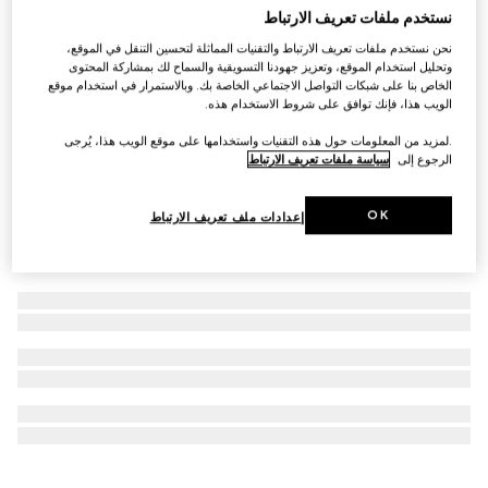
نستخدم ملفات تعريف الارتباط
Virtual Try-On
ساعة G-Chrono، بقطر 44 مم
نحن نستخدم ملفات تعريف الارتباط والتقنيات المماثلة لتحسين التنقل في الموقع،
€ 2.385
وتحليل استخدام الموقع، وتعزيز جهودنا التسويقية والسماح لك بمشاركة المحتوى
الخاص بنا على شبكات التواصل الاجتماعي الخاصة بك. وبالاستمرار في استخدام موقع
الويب هذا، فإنك توافق على شروط الاستخدام هذه.
.لمزيد من المعلومات حول هذه التقنيات واستخدامها على موقع الويب هذا، يُرجى
الرجوع إلى
سياسة ملفات تعريف الارتباط
OK
إعدادات ملف تعريف الارتباط