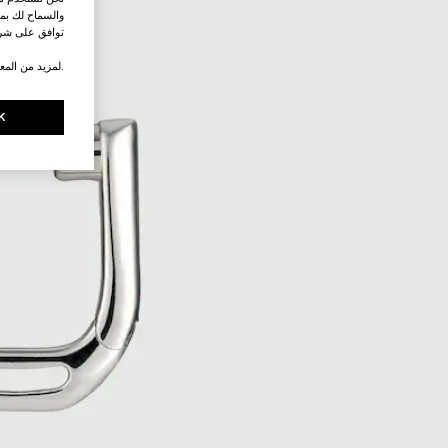
والسماح لك بمش
توافق على شرو
.لمزيد من المع
K