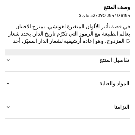
وصف المنتج
Style ‎527390 J8440 8184
في قصة تأثير الألوان المتغيرة لغوتشي، يمتزج الافتتان
بعالم الطبيعة مع الرموز التي تكرّم تاريخ الدار. يحدد شعار
G المزدوج، وهو إعادة أرشيفية لشعار الدار المميّز، أحد
القرطَين على شكل مسمار، بينما يتميّز الآخر بزهرة
مرصّعة بحجر عرق اللؤلؤ في الوسط.
تفاصيل المنتج
المواد والعناية
التزامنا