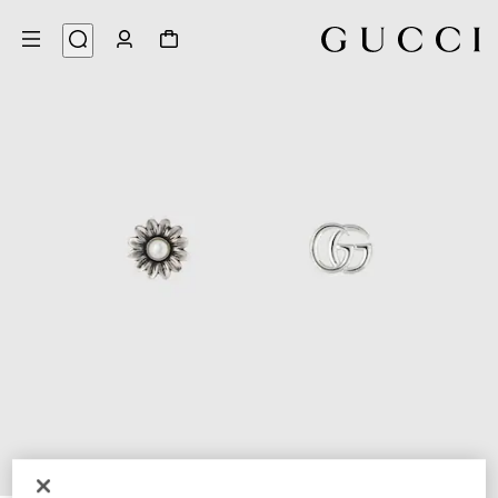
4
/
1