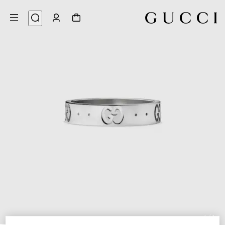
4
/
1