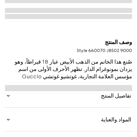
وصف المنتج
Style ‎660070 J8502 9000
صُنع هذا الخاتم من الذهب الأبيض عيار 18 قيراطاً، وهو
يزدان بمونوغرام الدار. تظهر الأحرف الأولى من اسم
مؤسس العلامة التجارية، غوتشيو غوتشي Guccio
Gucci، بشكل شعار على امتداد حلقة الإكسسوار. تستمر
الرموز من الأرشيف في تزيين المجموعات الأخيرة، تكريماً
تفاصيل المنتج
لأصول الدار.
المواد والعناية