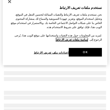
خاتم Gucci Link to Love مسامير ذهب 18
نستخدم ملفات تعريف الارتباط
€ 1.970
نحن نستخدم ملفات تعريف الارتباط والتقنيات المماثلة لتحسين التنقل في الموقع،
تنويعات
ذهب أبيض عيار 18 قيراطاً
وتحليل استخدام الموقع، وتعزيز جهودنا التسويقية والسماح لك بمشاركة المحتوى
الخاص بنا على شبكات التواصل الاجتماعي الخاصة بك. وبالاستمرار في استخدام موقع
الويب هذا، فإنك توافق على شروط الاستخدام هذه.
.لمزيد من المعلومات حول هذه التقنيات واستخدامها على موقع الويب هذا، يُرجى
الرجوع إلى
سياسة ملفات تعريف الارتباط
OK
إعدادات ملف تعريف الارتباط