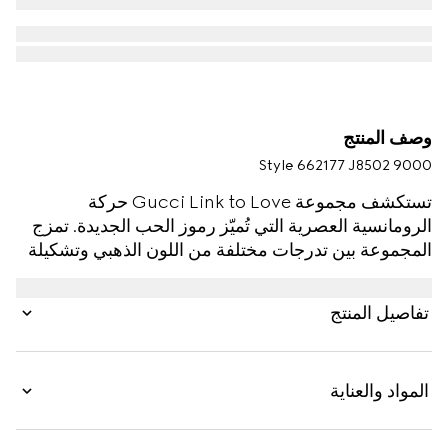
وصف المنتج
Style ‎662177 J8502 9000
تستكشف مجموعة Gucci Link to Love حركة
الرومانسية العصرية التي تُميّز رموز الحب الجديدة. تمزج
المجموعة بين تدرجات مختلفة من اللون الذهبي وتشكيلة
من اللمسات النهائية لإلغاء الحدود بين القطع المخصصة
للرجال وتلك المخصصة للنساء. صُممت كل قطعة من
تفاصيل المنتج
القطع لتوحي بطرق ارتداء مخصصة، وذلك بفضل ميزات
قابلية التكديس والارتداء على شكل طبقات متعددة. يتميّز
هذا الخاتم المزيّن بمسامير والمصنوع من الذهب الأبيض
المواد والعناية
عيار 18 قيراطاً بآلية قابلية التكديس.