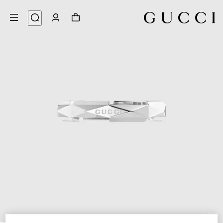
6
/
1