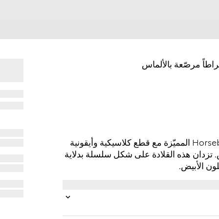
تحتفل غوتشي بالعيد العشرين لمجموعة مجوهرات Horsebit المميّزة مع قطع كلاسيكية وأيقونية
 18 قيراطاً مع الألماس. تزدان هذه القلادة على شكل سلسلة بدلاية