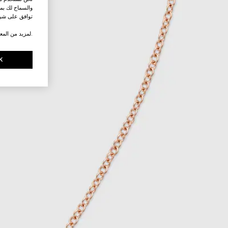
والسماح لك بمش
توافق على شرو
.لمزيد من المع
K