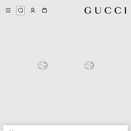
4
/
1