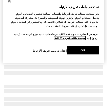
أقراط Gucci Interlocking من الذهب الأبيض عيار 18
نستخدم ملفات تعريف الارتباط
قيراطاً
نحن نستخدم ملفات تعريف الارتباط والتقنيات المماثلة لتحسين التنقل في الموقع،
€ 1.040
وتحليل استخدام الموقع، وتعزيز جهودنا التسويقية والسماح لك بمشاركة المحتوى
الخاص بنا على شبكات التواصل الاجتماعي الخاصة بك. وبالاستمرار في استخدام موقع
تنويعات
ذهب أبيض عيار 18 قيراطاً
الويب هذا، فإنك توافق على شروط الاستخدام هذه.
.لمزيد من المعلومات حول هذه التقنيات واستخدامها على موقع الويب هذا، يُرجى
الرجوع إلى
سياسة ملفات تعريف الارتباط
OK
إعدادات ملف تعريف الارتباط