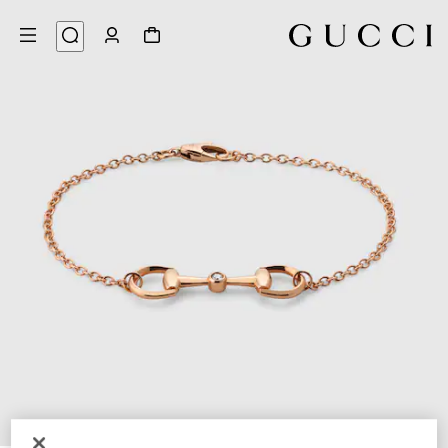
4
/
1