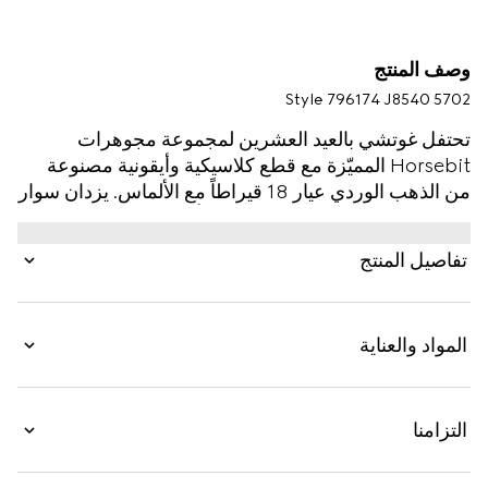
وصف المنتج
Style ‎796174 J8540 5702
تحتفل غوتشي بالعيد العشرين لمجموعة مجوهرات
Horsebit المميّزة مع قطع كلاسيكية وأيقونية مصنوعة
من الذهب الوردي عيار 18 قيراطاً مع الألماس. يزدان سوار
Horsebit هذا على شكل سلسلة بألماسة برّاقة باللون
الأبيض في الوسط.
تفاصيل المنتج
المواد والعناية
التزامنا