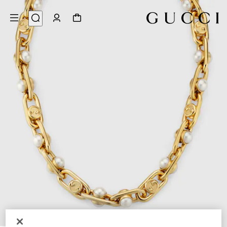
3
/
1