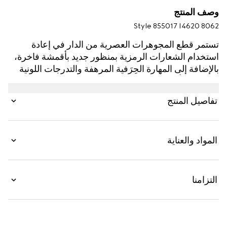
وصف المنتج
Style ‎855017 I4620 8062
تستمر قطع المجوهرات العصرية من الدار في إعادة
استخدام الشعارات الرمزية بمنظور جديد بأقمشة فاخرة،
بالإضافة إلى المهارة الحِرَفية المرهفة والتدرجات اللونية
الحديثة كلياً، على غرار هذه القلادة مع تفصيل شعار G
متشابك، والمزيّنة بحبات لؤلؤ متحركة.
تفاصيل المنتج
المواد والعناية
التزامنا