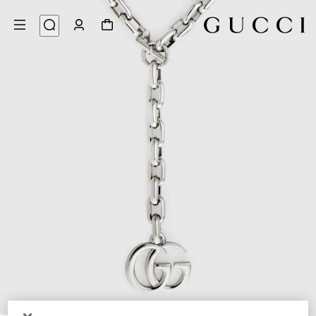
3
/
1