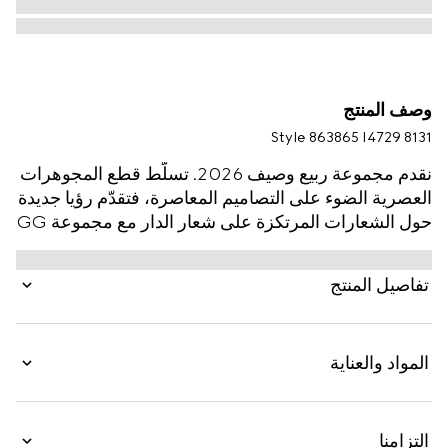
وصف المنتج
Style ‎863865 I4729 8131
نقدم مجموعة ربيع وصيف 2026. تسلّط قطع المجوهرات
العصرية الضوء على التصاميم المعاصرة، فتقدّم رؤيا جديدة
حول الشعارات المرتكزة على شعار الدار مع مجموعة GG
Marmont. يظهر هذا التصميم في الإطلالتَين "La V.I.P.‎"
و"La Cattiva" من مجموعة La Famiglia.
تفاصيل المنتج
المواد والعناية
التزامنا