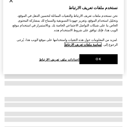
Runway
نستخدم ملفات تعريف الارتباط
قلادة GG Marmont مزوّدة بسلسلة مع دلاية
نحن نستخدم ملفات تعريف الارتباط والتقنيات المماثلة لتحسين التنقل في الموقع،
€ 1.270
وتحليل استخدام الموقع، وتعزيز جهودنا التسويقية والسماح لك بمشاركة المحتوى
تنويعات
نحاس بلمسات نهائية بلون البلاديوم وألمنيوم
الخاص بنا على شبكات التواصل الاجتماعي الخاصة بك. وبالاستمرار في استخدام موقع
الويب هذا، فإنك توافق على شروط الاستخدام هذه.
.لمزيد من المعلومات حول هذه التقنيات واستخدامها على موقع الويب هذا، يُرجى
الرجوع إلى
سياسة ملفات تعريف الارتباط
OK
إعدادات ملف تعريف الارتباط