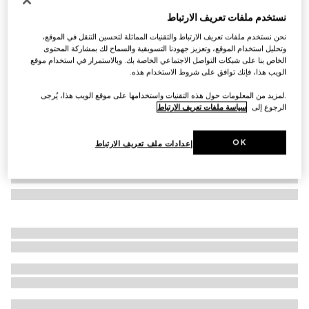
حلية على شكل حذاء Gucci Jordaan
نستخدم ملفات تعريف الارتباط
€ 360
نحن نستخدم ملفات تعريف الارتباط والتقنيات المماثلة لتحسين التنقل في الموقع،
تنويعات
مينا باللون الأحمر Rosso Ancora
وتحليل استخدام الموقع، وتعزيز جهودنا التسويقية والسماح لك بمشاركة المحتوى
الخاص بنا على شبكات التواصل الاجتماعي الخاصة بك. وبالاستمرار في استخدام موقع
الويب هذا، فإنك توافق على شروط الاستخدام هذه.
.لمزيد من المعلومات حول هذه التقنيات واستخدامها على موقع الويب هذا، يُرجى
الرجوع إلى
سياسة ملفات تعريف الارتباط
OK
إعدادات ملف تعريف الارتباط