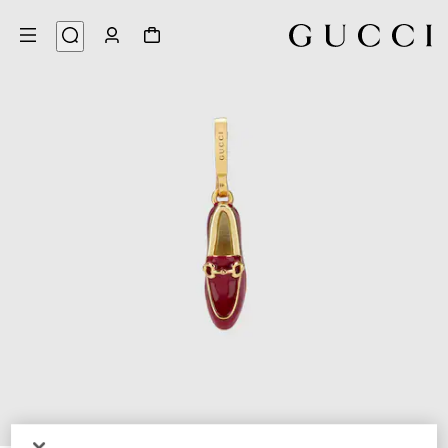
4
/
1