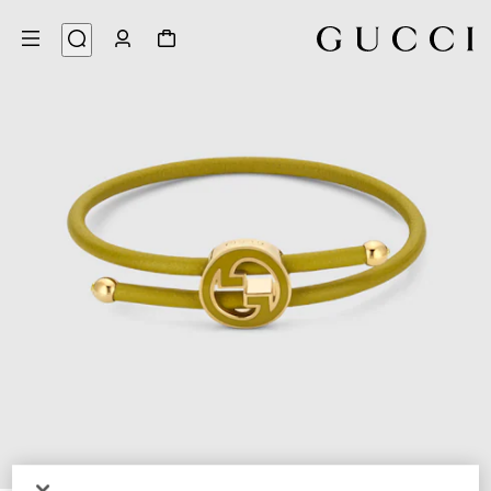
3
/
1