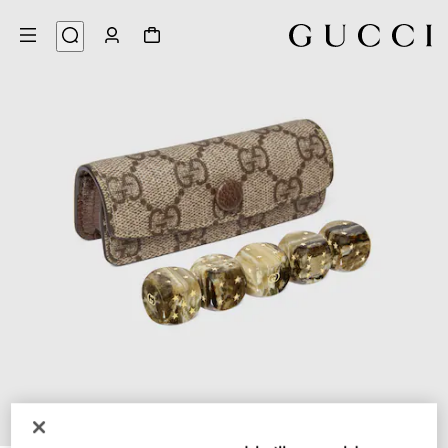
5
/
1