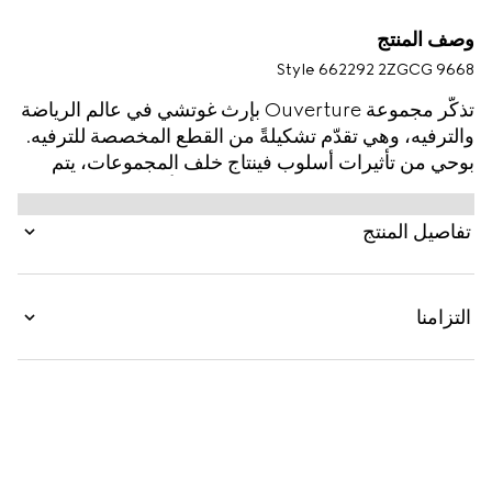
وصف المنتج
Style ‎662292 2ZGCG 9668
تذكّر مجموعة Ouverture بإرث غوتشي في عالم الرياضة
والترفيه، وهي تقدّم تشكيلةً من القطع المخصصة للترفيه.
بوحي من تأثيرات أسلوب فينتاج خلف المجموعات، يتم
تقديم هذه النرود الخمسة من الراتنج بتأثير معرّق. يتم
تقديم المجموعة بالكانفاس المزيّن بمونوغرام الدار، مما
تفاصيل المنتج
يُضفي طابع الشعار القوي.
التزامنا