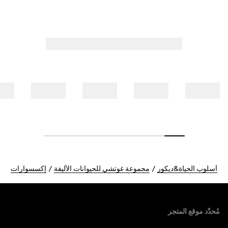
أسلوب الحياة&ديكور
مجموعة غوتشي للحيوانات الأليفة
إكسسوارات
Foote
مُحدّد موقع المتجر