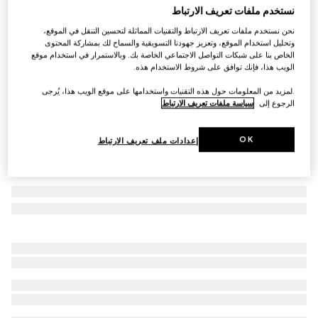
نستخدم ملفات تعريف الارتباط
التخصيص بالأحرف الأولى
رسن حيوان أليف صغير الحجم/متوسط الحجم
نحن نستخدم ملفات تعريف الارتباط والتقنيات المماثلة لتحسين التنقل في الموقع،
€ 345
وتحليل استخدام الموقع، وتعزيز جهودنا التسويقية والسماح لك بمشاركة المحتوى
الخاص بنا على شبكات التواصل الاجتماعي الخاصة بك. وبالاستمرار في استخدام موقع
تنويعات
جلد دمترا باللون البني
الويب هذا، فإنك توافق على شروط الاستخدام هذه.
.لمزيد من المعلومات حول هذه التقنيات واستخدامها على موقع الويب هذا، يُرجى
الرجوع إلى
سياسة ملفات تعريف الارتباط
OK
إعدادات ملف تعريف الارتباط