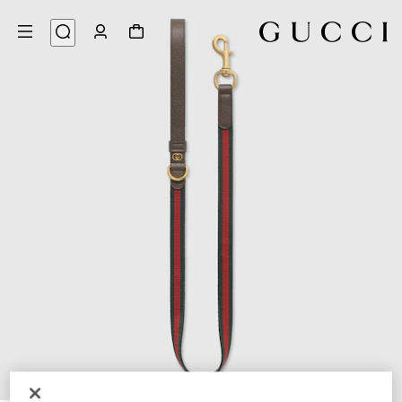
3
/
1