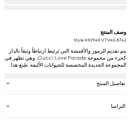
وصف المنتج
Style ‎692949 UTVAG 8742
يتم تقديم الرموز والأقمشة التي ترتبط ارتباطاً وثيقاً بالدار
كجزء من مجموعة Gucci Love Parade، وهي تظهر في
المجموعة الجديدة المخصصة للحيوانات الأليفة. صُنع هذا
الرسن من المواد الخام الخالية من المنتجات الحيوانية
والمُستخرجة أساساً من مصادر مستدامة ومتجدّدة وحيوية.
تفاصيل المنتج
يكتمل هذا الإكسسوار المخصص للحيوانات والمصنوع من
جلد دمترا باللون البني مع تفصيل شعار G المتشابك.
التزامنا