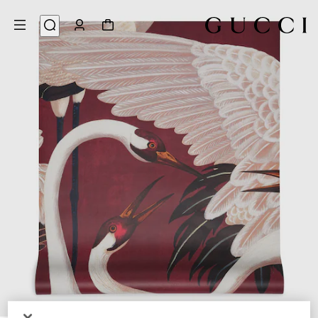
3
/
1