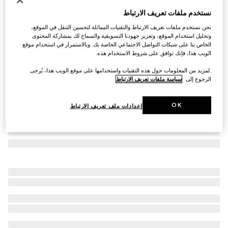
ورق جدران بطبعة طائر المالك الحزين
نستخدم ملفات تعريف الارتباط
€ 620
نحن نستخدم ملفات تعريف الارتباط والتقنيات المماثلة لتحسين التنقل في الموقع،
تنويعات
أحمر Rosso Ancora
وتحليل استخدام الموقع، وتعزيز جهودنا التسويقية والسماح لك بمشاركة المحتوى
الخاص بنا على شبكات التواصل الاجتماعي الخاصة بك. وبالاستمرار في استخدام موقع
الويب هذا، فإنك توافق على شروط الاستخدام هذه.
.لمزيد من المعلومات حول هذه التقنيات واستخدامها على موقع الويب هذا، يُرجى
الرجوع إلى
سياسة ملفات تعريف الارتباط
OK
إعدادات ملف تعريف الارتباط