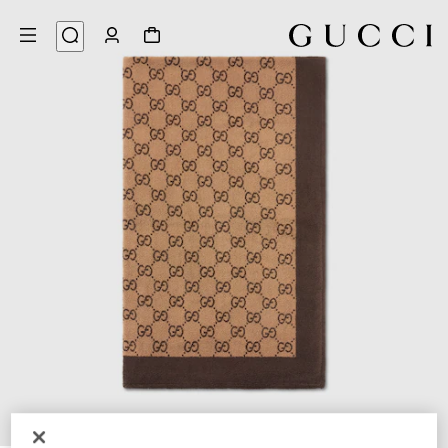
2
/
1