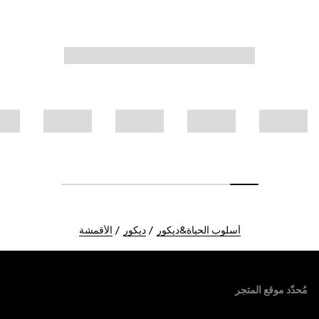
أسلوب الحياة&ديكور
ديكور
الأقمشة
Foote
مُحدّد موقع المتجر