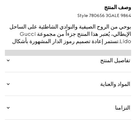
وصف المنتج
Style ‎780656 3GALE 9864
بوحي من الروح الصيفية والنوادي الشاطئية على الساحل
الإيطالي، يُعتبر هذا المنتج جزءاً من مجموعة Gucci
Lido.تستمر إعادة تصميم رموز الدار المشهورة بأشكال
جديدة في المجموعات الأخيرة كلها. صُنعت بطانية الشاطئ
هذه من قماش المنشفة بنقش GG باللونين البني الفاتح
تفاصيل المنتج
والبني الداكن، وهي تتميّز بمونوغرام الدار.
المواد والعناية
التزامنا