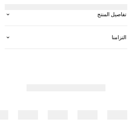
الزخارف الرمزية باستخدام مواد فاخرة، وحرفية معقدة،
وألوان غنية، مثل شعار GG المميز على هذا النمط.
تفاصيل المنتج
التزامنا