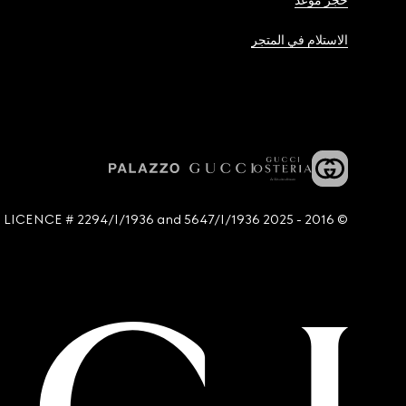
حجز موعد
الاستلام في المتجر
© 2016 - 2025 Guccio Gucci S.p.A. - All rights reserved. SIAE LICENCE # 2294/I/1936 and 5647/I/1936