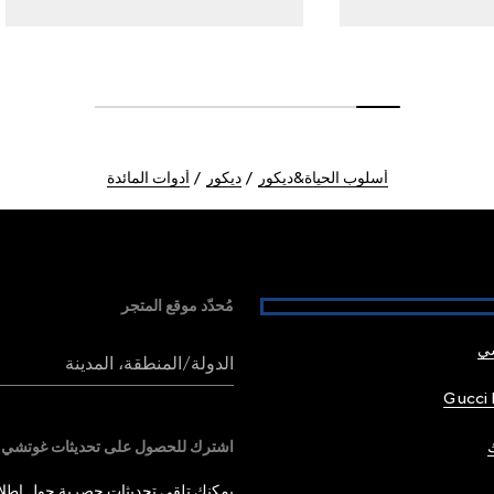
أسلوب الحياة&ديكور
ديكور
أدوات المائدة
مُحدّد موقع المتجر
شي
الدولة/المنطقة، المدينة
Gucci 
اشترك للحصول على تحديثات غوتشي
يمكنك تلقي تحديثات حصرية حول إطلاق 