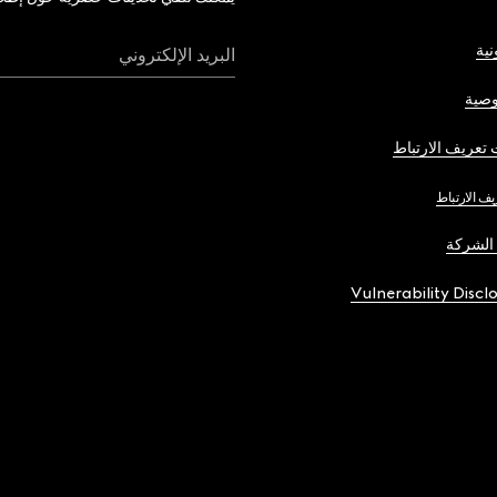
نية
البريد الإلكتروني
صية
تعريف الارتباط
يف الارتباط
الشركة
Vulnerability Discl