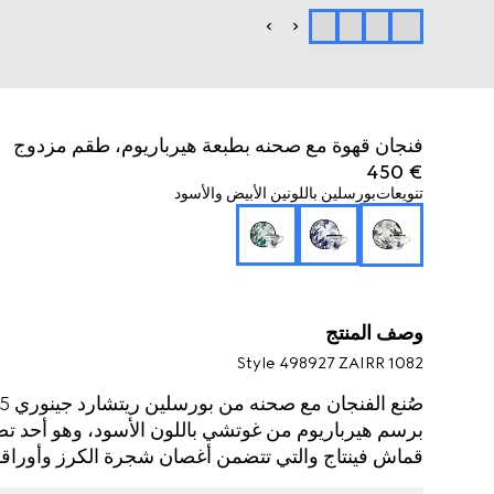
فنجان قهوة مع صحنه بطبعة هيرباريوم، طقم مزدوج
€ 450
تنويعات
بورسلين باللونين الأبيض والأسود
وصف المنتج
Style ‎498927 ZAIRR 1082
قماش فينتاج والتي تتضمن أغصان شجرة الكرز وأوراقها