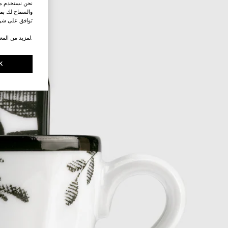
نحن نستخدم ملف
والسماح لك بمش
توافق على شرو
.لمزيد من المع
K