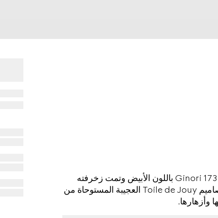
صُنع الفنجان مع صحنه من بورسلين ريتشارد جينوري Ginori 1735 باللون الأبيض وتمت زخرفته
برسم هيرباريوم من غوتشي باللون الأسود، وهو أحد تصاميم Toile de Jouy العجيبة المستوحاة من
 وأزهارها.