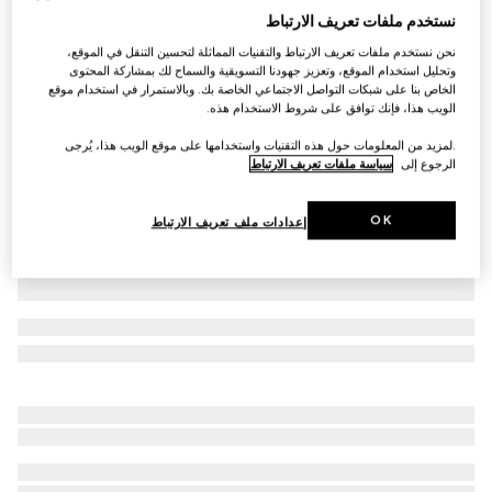
نستخدم ملفات تعريف الارتباط
قميص بولو من القطن بنقش GG للأطفال
نحن نستخدم ملفات تعريف الارتباط والتقنيات المماثلة لتحسين التنقل في الموقع،
€ 385
وتحليل استخدام الموقع، وتعزيز جهودنا التسويقية والسماح لك بمشاركة المحتوى
تنويعات
زهري فاتح
الخاص بنا على شبكات التواصل الاجتماعي الخاصة بك. وبالاستمرار في استخدام موقع
الويب هذا، فإنك توافق على شروط الاستخدام هذه.
.لمزيد من المعلومات حول هذه التقنيات واستخدامها على موقع الويب هذا، يُرجى
الرجوع إلى
سياسة ملفات تعريف الارتباط
OK
إعدادات ملف تعريف الارتباط