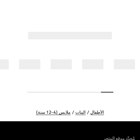
الأطفال
البنات
ملابس (4-12 سنة)
Foote
مُحدّد موقع المتجر