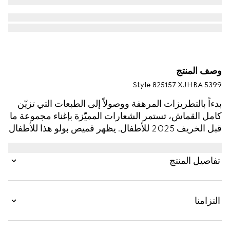
وصف المنتج
Style ‎825157 XJHBA 5399
بدءاً بالتطريزات المرهفة ووصولاً إلى الطبعات التي تزيّن
كامل القماش، تستمر الشعارات المميّزة بإغناء مجموعة ما
قبل الخريف 2025 للأطفال. يظهر قميص بولو هذا للأطفال
بقطن بيكيه بنقش GG، في إشارة إلى شعار مونوغرام
الدار الغني عن التعريف.
تفاصيل المنتج
التزامنا