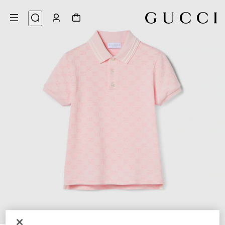
3
/
1