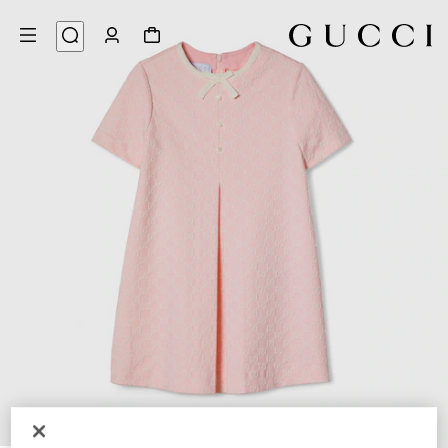
3
/
1