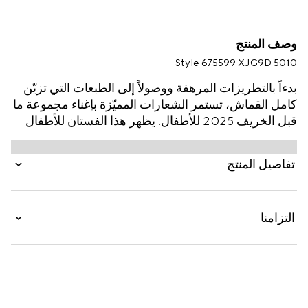
وصف المنتج
Style ‎675599 XJG9D 5010
بدءاً بالتطريزات المرهفة ووصولاً إلى الطبعات التي تزيّن
كامل القماش، تستمر الشعارات المميّزة بإغناء مجموعة ما
قبل الخريف 2025 للأطفال. يظهر هذا الفستان للأطفال
بقماش جيرسي قابل للتمدد مع تطريز شعار GG على
كامل القماش وتفصيل فيونكة من القماش المضلّع.
تفاصيل المنتج
التزامنا