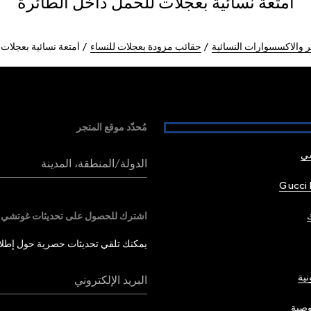
أمتعة نسائية بعجلات للحمل داخل الطائرة
 والاكسسوارات النسائية
حقائب مزودة بعجلات للنساء
أمتعة نسائية بعجلات
مُحدّد موقع المتجر
شي
الدولة/المنطقة، المدينة
Gucci 
اشترك للحصول على تحديثات غوتشي
يمكنك تلقي تحديثات حصرية حول إطلاق 
نية
البريد الإلكتروني
صية