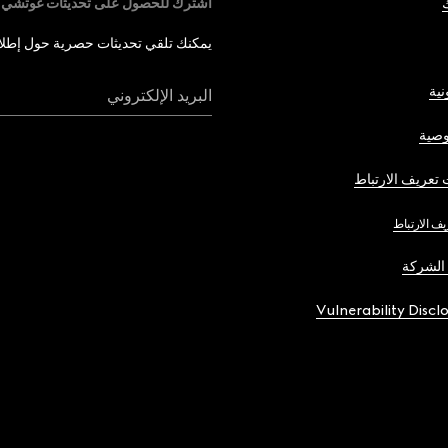
اشترك للحصول على تحديثات غوتشي
يمكنك تلقي تحديثات حصرية حول إطلاق 
نية
البريد الإلكتروني
صية
تعريف الارتباط
يف الارتباط
الشركة
Vulnerability Discl