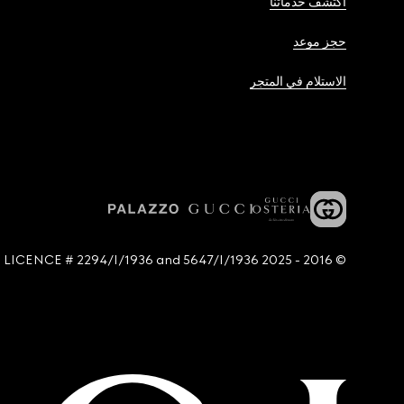
اكتشف خدماتنا
حجز موعد
الاستلام في المتجر
© 2016 - 2025 Guccio Gucci S.p.A. - All rights reserved. SIAE LICENCE # 2294/I/1936 and 5647/I/1936