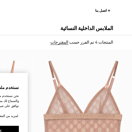
اتصل بنا
الملابس الداخلية النسائية
المنتجات 4
تم الفرز حسب
المقترحات
نستخدم ملف
نحن نستخدم ملف
والسماح لك بمش
توافق على شرو
.لمزيد من المع
K