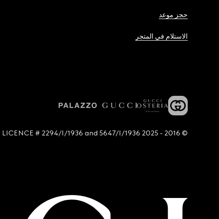
حجز موعد
الاستلام في المتجر
© 2016 - 2025 Guccio Gucci S.p.A. - All rights reserved. SIAE LICENCE # 2294/I/1936 and 5647/I/1936