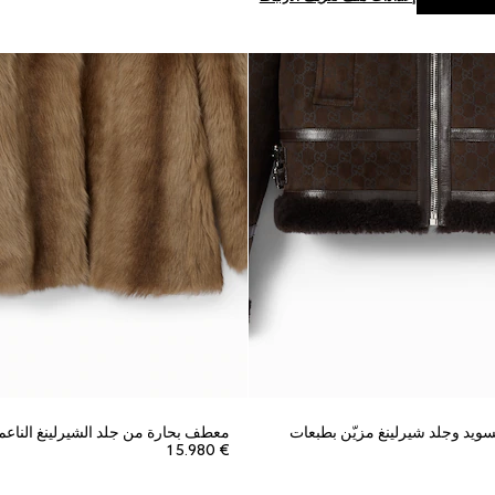
ويد وجلد شيرلينغ مزيّن بطبعات
معطف بحارة من جلد الشيرلينغ الناعم 
€ 15.980