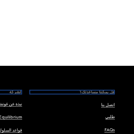
Foote
هل يمكننا مساعدتك؟
الشركة
نبذة عن غوت
اتصل بنا
طلبي
Equilibrium
FAQs
قواعد السلوك