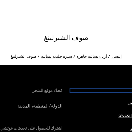
صوف الشيرلينغ
النساء
أزياء نسائية جاهزة
سترة جلدية نسائية
صوف الشيرلينغ
مُحدّد موقع المتجر
شي
الدولة/المنطقة، المدينة
Gucci 
اشترك للحصول على تحديثات غوتشي