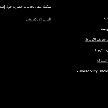
يمكنك تلقي تحديثات حصرية حول إطلاق 
نية
البريد الإلكتروني
صية
تعريف الارتباط
يف الارتباط
الشركة
Vulnerability Discl