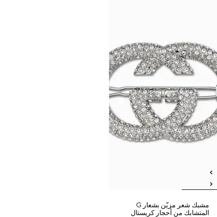
مشبك شعر مزيّن بشعار G
المتشابك من أحجار كريستال