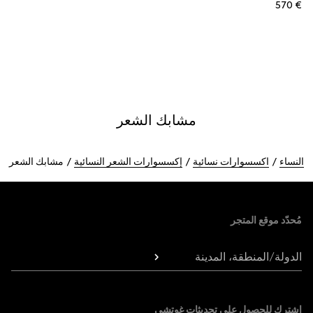
€ 570
مشابك الشعر
النساء
اكسسوارات نسائية
إكسسوارات الشعر النسائية
مشابك الشعر
Foote
مُحدّد موقع المتجر
الدولة/المنطقة، المدينة
اشترك للحصول على تحديثات غوتشي