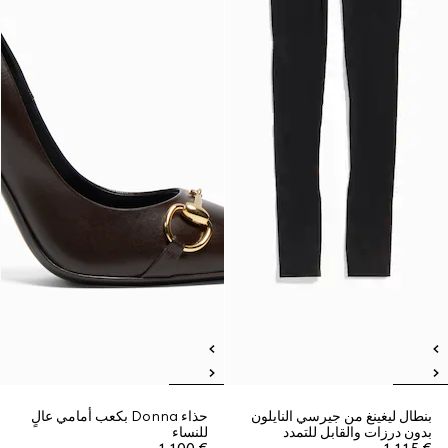
بنطال ليغينغ من جيرسي النايلون
حذاء Donna بكعب أمامي عالٍ
بدون درزات والقابل للتمدد
للنساء