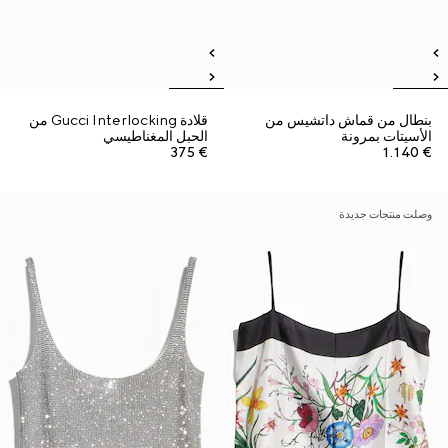
بنطال من قماش داتشيس من
قلادة Gucci Interlocking من
الأسيتات بمرونة
الحبل المغناطيسي
€ 375
€ 1.140
وصلت منتجات جديدة