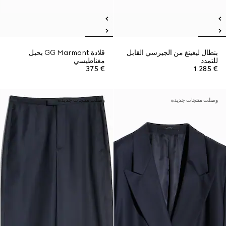
بنطال ليغينغ من الجيرسي القابل
قلادة GG Marmont بحبل
للتمدد
مغناطيسي
€ 375
€ 1.285
وصلت منتجات جديدة
وصلت منتجات جديدة