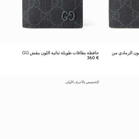
قود المعدنية بنقش GG باللون الرمادي من
حافظة بطاقات طويلة ثنائية اللون بنقش GG
€ 360
التخصيص بالأحرف الأولى