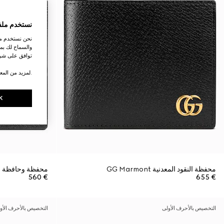
نستخدم ملف
نحن نستخدم ملف
والسماح لك بمش
توافق على شرو
.لمزيد من المع
K
محفظة النقود المعدنية GG Marmont
محفظة وحافظة بطاقات GG Marmont
€ 560
€ 655
التخصيص بالأحرف الأولى
التخصيص بالأحرف الأو