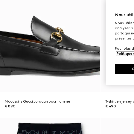
Nous util
Nous utilis
analyser l'
partager no
présentes c
Pour plus d
Politique
Mocassins Gucci Jordaan pour homme
T-shirt en jerse
€ 890
€ 490