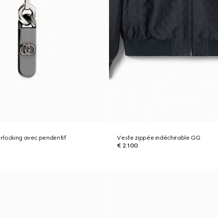
terlocking avec pendentif
Veste zippée indéchirable GG
€ 2.100