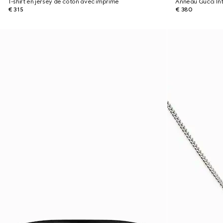
T-shirt en jersey de coton avec imprimé
Anneau Gucci Int
€ 315
€ 380