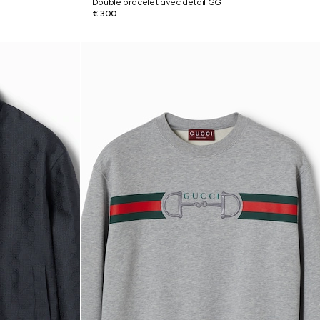
Double bracelet avec détail GG
€ 300