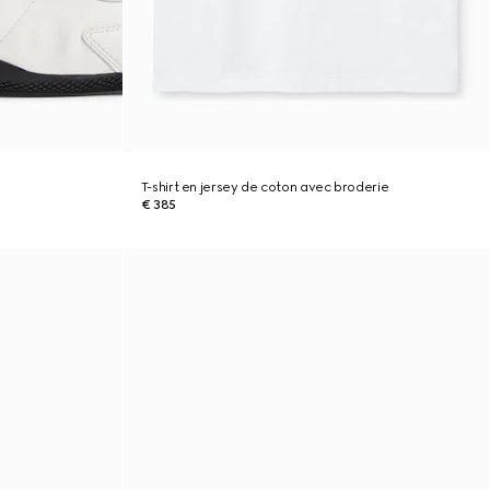
T-shirt en jersey de coton avec broderie
€ 385