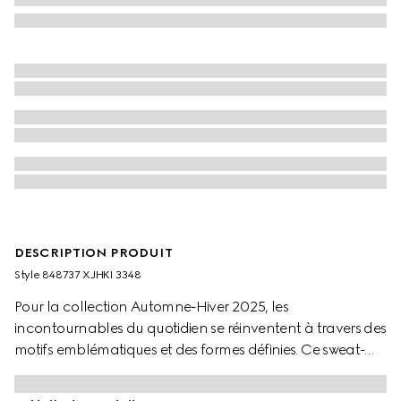
DESCRIPTION PRODUIT
Style ‎848737 XJHKI 3348
Pour la collection Automne-Hiver 2025, les
incontournables du quotidien se réinventent à travers des
motifs emblématiques et des formes définies. Ce sweat-
shirt à col ras du cou présente une coupe regular et un
logo GG embossé sur le devant.