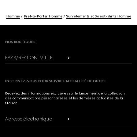
Homme
Prêt-à-Porter Homme
Survêtements et Sweat-shirts Homme
Footer
NOS BOUTIQUES
PAYS/RÉGION, VILLE
INSCRIVEZ-VOUS POUR SUIVRE L’ACTUALITÉ DE GUCCI
Recevez des informations exclusives sur le lancement de la collection,
des communications personnalisées et les dernières actualités de la
Maison.
Adresse électronique