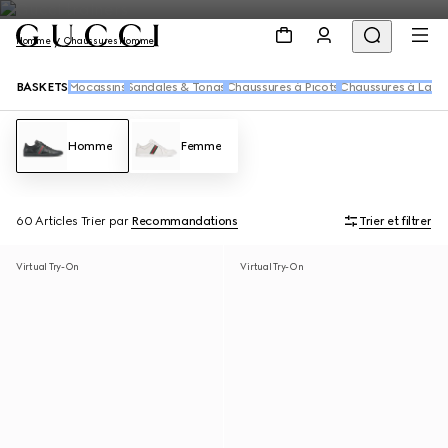
Homme
Chaussures Homme
BASKETS
Mocassins
Sandales & Tongs
Chaussures à Picots
Chaussures à Lace
Homme
Femme
60 Articles
Trier par
Recommandations
Trier et filtrer
Virtual Try-On
Virtual Try-On