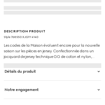
DESCRIPTION PRODUIT
Style ‎768550 XJG1Y 4140
Les codes de la Maison évoluent encore pour la nouvelle
saison sur les pièces en jersey. Confectionnée dans un
jacquard de jersey technique GG de coton et nylon,
cette veste zippée est un clin d’œil au motif
monogrammé signature de la Maison.
Détails du produit
Notre engagement