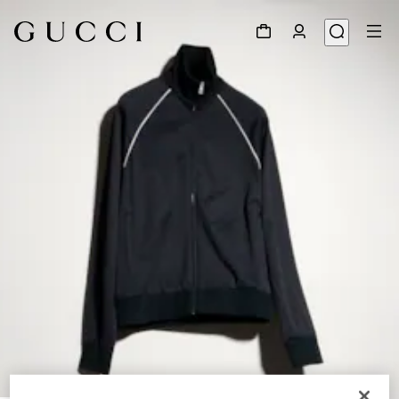
1
/
6