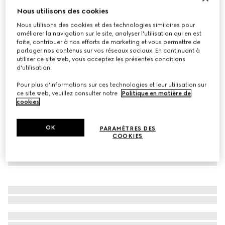
Nous utilisons des cookies
Veste zippée en jersey et nylon GG
€ 1.600
Nous utilisons des cookies et des technologies similaires pour
améliorer la navigation sur le site, analyser l'utilisation qui en est
Déclinaisons
bleu marine
faite, contribuer à nos efforts de marketing et vous permettre de
partager nos contenus sur vos réseaux sociaux. En continuant à
utiliser ce site web, vous acceptez les présentes conditions
d'utilisation.
Pour plus d'informations sur ces technologies et leur utilisation sur
ce site web, veuillez consulter notre
Politique en matière de
cookies
.
OK
PARAMÈTRES DES
COOKIES