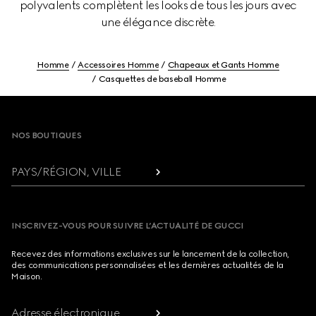
polyvalents complètent les looks de tous les jours avec
une élégance discrète.
Homme
Accessoires Homme
Chapeaux et Gants Homme
Casquettes de baseball Homme
Footer
NOS BOUTIQUES
PAYS/RÉGION, VILLE
INSCRIVEZ-VOUS POUR SUIVRE L’ACTUALITÉ DE GUCCI
Recevez des informations exclusives sur le lancement de la collection,
des communications personnalisées et les dernières actualités de la
Maison.
Adresse électronique