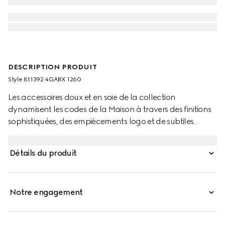
DESCRIPTION PRODUIT
Style ‎811392 4GABX 1260
Les accessoires doux et en soie de la collection
dynamisent les codes de la Maison à travers des finitions
sophistiquées, des empiècements logo et de subtiles
broderies. Ce bonnet est présenté en cachemire GG avec
des finitions côtelées ton sur ton.
Détails du produit
Notre engagement