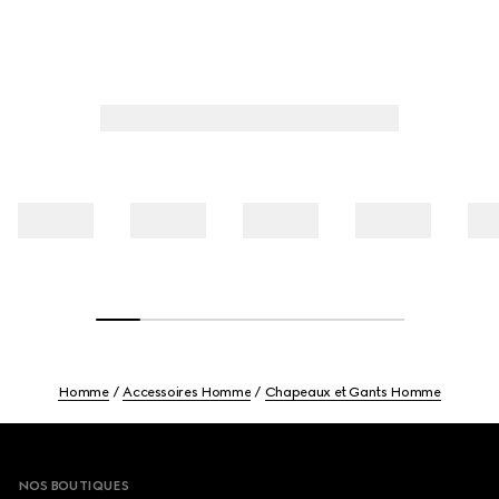
Homme
Accessoires Homme
Chapeaux et Gants Homme
Footer
NOS BOUTIQUES