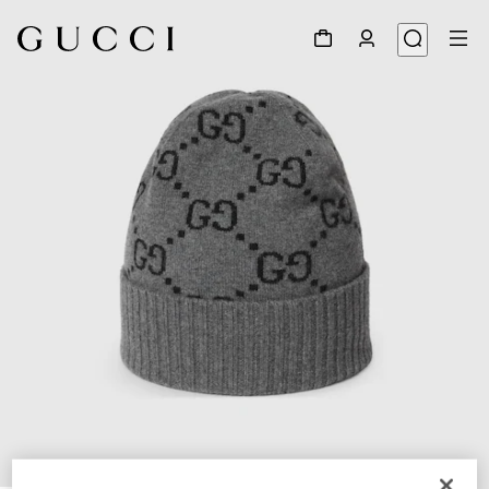
1
/
4