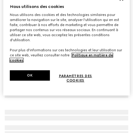
Nous utilisons des cookies
Bonnet en cachemire GG
€ 420
Nous utilisons des cookies et des technologies similaires pour
améliorer la navigation sur le site, analyser l'utilisation qui en est
Déclinaisons
noir et gris
faite, contribuer à nos efforts de marketing et vous permettre de
partager nos contenus sur vos réseaux sociaux. En continuant à
utiliser ce site web, vous acceptez les présentes conditions
d'utilisation.
Pour plus d'informations sur ces technologies et leur utilisation sur
ce site web, veuillez consulter notre
Politique en matière de
cookies
.
OK
PARAMÈTRES DES
COOKIES