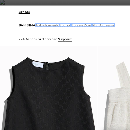
Contattaci
Bambino
BAMBINA
Abbigliamento
Scarpe
Borse e Zaini
Altri Accessori
274 Articoli
ordinati per
Suggeriti