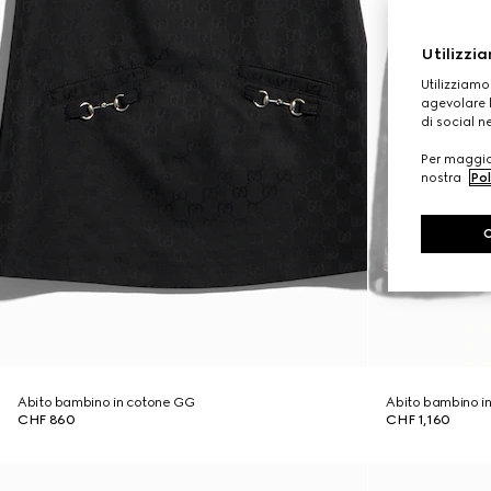
Utilizzia
Utilizziamo
agevolare l
di social n
Per maggior
nostra
Pol
Abito bambino in cotone GG
Abito bambino i
CHF 860
CHF 1,160