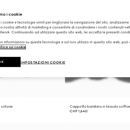
mo i cookie
 i cookie e tecnologie simili per migliorare la navigazione del sito, analizzarne l'
a nostra attività di marketing e consentirle di condividere i nostri contenuti ne
etwork. Continuando ad utilizzare questo sito web, lei accetta le presenti condi
i informazioni su queste tecnologie e sul loro utilizzo in questo sito web, può 
itica sui cookie
.
OK
IMPOSTAZIONI COOKIE
n cotone
Cappotto bambino in tessuto soffic
CHF 1,640