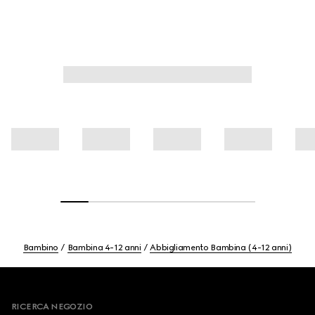
Bambino
Bambina 4-12 anni
Abbigliamento Bambina (4-12 anni)
Footer
RICERCA NEGOZIO