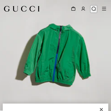
1
/
4