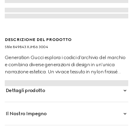
DESCRIZIONE DEL PRODOTTO
Stile ‎849843 XJHS6 3004
Generation Gucci esplora i codici d'archivio del marchio
e combina diverse generazioni di design in un'unica
narrazione estetica. Un vivace tessuto in nylon froissé
definisce questa giacca oversize per bambini, portando
un tocco di colore a ogni look.
Dettagli prodotto
Il Nostro Impegno