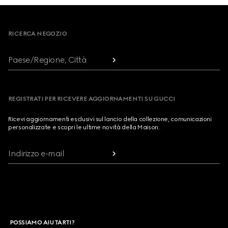
Footer
RICERCA NEGOZIO
Paese/Regione, Città
REGISTRATI PER RICEVERE AGGIORNAMENTI SU GUCCI
Ricevi aggiornamenti esclusivi sul lancio della collezione, comunicazioni
personalizzate e scopri le ultime novità della Maison.
Indirizzo e-mail
POSSIAMO AIUTARTI?