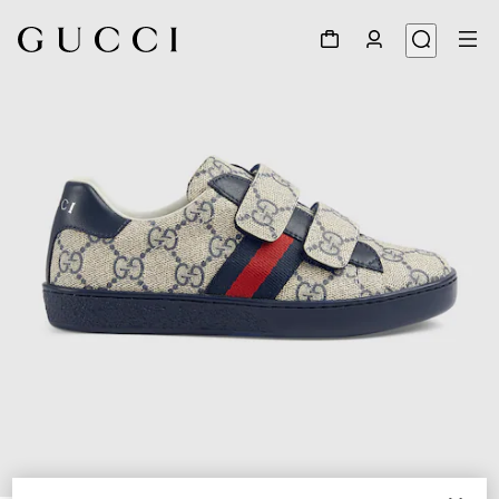
1
/
5