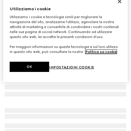
Sneaker bambino Ace
Utilizziamo i cookie
CHF 380
Utilizziamo i cookie e tecnologie simili per migliorare la
Variante
tessuto GG Supreme blu e grigio
navigazione del sito, analizzarne l'utilizzo, agevolare la nostra
attività di marketing e consentirle di condividere i nostri contenuti
nelle sue pagine di social network. Continuando ad utilizzare
questo sito web, lei accetta le presenti condizioni d'uso.
Per maggiori informazioni su queste tecnologie e sul loro utilizzo
in questo sito web, può consultare la nostra
Politica sui cookie
.
OK
IMPOSTAZIONI COOKIE