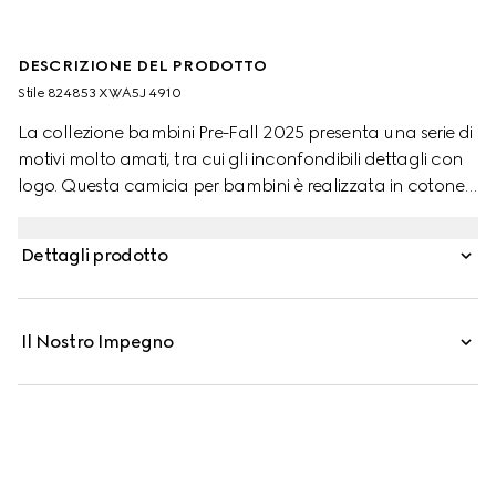
DESCRIZIONE DEL PRODOTTO
Stile ‎824853 XWA5J 4910
La collezione bambini Pre-Fall 2025 presenta una serie di
motivi molto amati, tra cui gli inconfondibili dettagli con
logo. Questa camicia per bambini è realizzata in cotone
Oxford GG mignon, per rendere omaggio al motivo con
monogramma della Maison.
Dettagli prodotto
Il Nostro Impegno