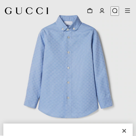
1
/
4