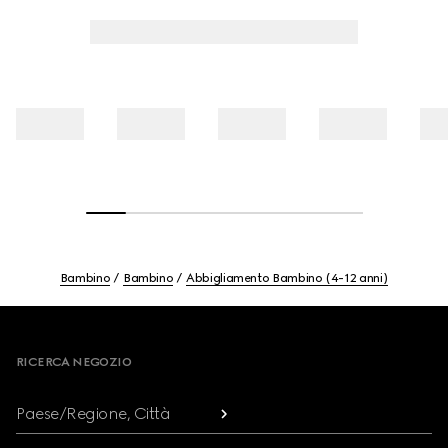
Bambino
Bambino
Abbigliamento Bambino (4-12 anni)
Footer
RICERCA NEGOZIO
Paese/Regione, Città