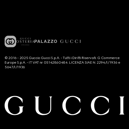
© 2016 - 2025 Guccio Gucci S.p.A. - Tutti i Diritti Riservati. G Commerce
Europe S.p.A. - IT VAT nr 05142860484. LICENZA SIAE N. 2294/I/1936 e
5647/I/1936