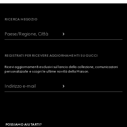
Footer
RICERCA NEGOZIO
Paese/Regione, Città
REGISTRATI PER RICEVERE AGGIORNAMENTI SU GUCCI
Ricevi aggiornamenti esclusivi sul lancio della collezione, comunicazioni
personalizzate e scopri le ultime novità della Maison.
Indirizzo e-mail
POSSIAMO AIUTARTI?