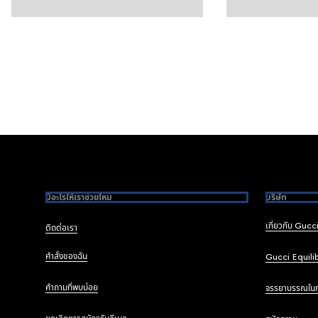
Footer
มีอะไรให้เราช่วยไหม
บริษัท
เกี่ยวกับ Gucc
ติดต่อเรา
คำสั่งของฉัน
Gucci Equili
คำถามที่พบบ่อย
จรรยาบรรณใน