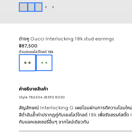
ต่างหู Gucci Interlocking 18k stud earrings
฿87,500
ตัวแปร
เยลโลว์โกลด์ 18k
คำอธิบายสินค้า
Style ‎786554 J85F0 8030
สัญลักษณ์ Interlocking G เผยโฉมผ่านการตีความโฉมใหม
สีดำอันล้ำค่าปรากฏคู่กับเยลโลว์โกลด์ 18k เพื่อรังสรรค์สตั๊ด 
กับแอคเซสเซอรี่อื่นๆ จากไลน์เดียวกัน