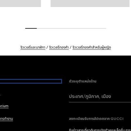
จิวเวลรี่และนาฬิกา
จิวเวลรี่ทองคำ
จิวเวลรี่ทองคำสำหรับผู้หญิง
ตัวระบุตำแหน่งร้าน
i
ประเทศ/ภูมิภาค, เมือง
brium
การทำงาน
ลงทะเบียนรับการอัปเดตจาก GUCCI
รับข่าวสารเกี่ยวกับการเปิดตัวคอลเล็กชั่น กา